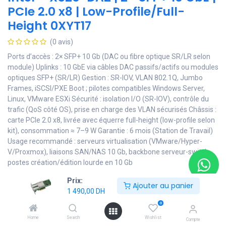
PCIe 2.0 x8 | Low-Profile/Full-
Height 0XYT17
(0 avis)
Ports d’accès : 2× SFP+ 10 Gb (DAC ou fibre optique SR/LR selon
module) Uplinks : 10 GbE via câbles DAC passifs/actifs ou modules
optiques SFP+ (SR/LR) Gestion : SR-IOV, VLAN 802.1Q, Jumbo
Frames, iSCSI/PXE Boot ; pilotes compatibles Windows Server,
Linux, VMware ESXi Sécurité : isolation I/O (SR-IOV), contrôle du
trafic (QoS côté OS), prise en charge des VLAN sécurisés Châssis :
carte PCIe 2.0 x8, livrée avec équerre full-height (low-profile selon
kit), consommation ≈ 7–9 W Garantie : 6 mois (Station de Travail)
Usage recommandé : serveurs virtualisation (VMware/Hyper-
V/Proxmox), liaisons SAN/NAS 10 Gb, backbone serveur-switch,
postes création/édition lourde en 10 Gb
1 490,00
DH
Prix:
Ajouter au panier
1 490,00
DH
0
Ajouter au panier
Home
Search
Wishlist
Compte