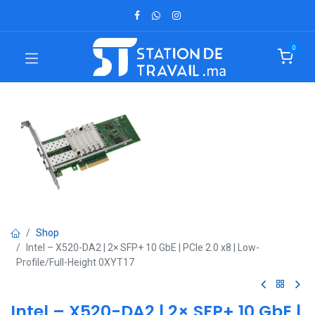
0
Shop
Intel – X520-DA2 | 2× SFP+ 10 GbE | PCIe 2.0 x8 | Low-
Profile/Full-Height 0XYT17
Intel – X520-DA2 | 2× SFP+ 10 GbE |