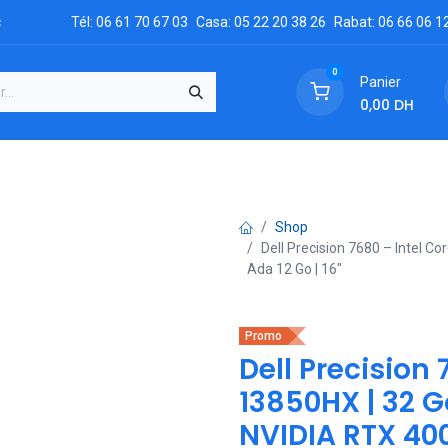
c
Tél: 06 61 70 67 03
Casa: 05 22 20 38 26
Rabat: 06 66 06 1
0
Panier
0,00
DH
GRATUIT
es
Réclamation
Demandez un devis
Conta
Shop
Dell Precision 7680 – Intel C
Ada 12 Go | 16"
Promo
Dell Precision 
13850HX | 32 G
NVIDIA RTX 400