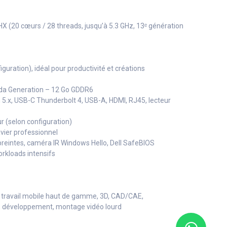
HX (20 cœurs / 28 threads, jusqu’à 5.3 GHz, 13ᵉ génération
iguration), idéal pour productivité et créations
Ada Generation – 12 Go GDDR6
th 5.x, USB-C Thunderbolt 4, USB-A, HDMI, RJ45, lecteur
 (selon configuration)
avier professionnel
mpreintes, caméra IR Windows Hello, Dell SafeBIOS
orkloads intensifs
travail mobile haut de gamme, 3D, CAD/CAE,
IA, développement, montage vidéo lourd