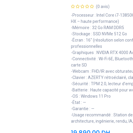
(0 avis)
-Processeur : Intel Core i7-13850
HX – haute performance)
-Mémoire : 32 Go RAM DDR5
-Stockage : SSD NVMe 512 Go
-Écran : 16" (résolution selon conf
professionnelles
-Graphiques : NVIDIA RTX 4000 
-Connectivité : Wi-Fi 6E, Bluetoo
carte SD
-Webcam : FHD/IR avec obturateur
-Clavier : AZERTY rétroéclairé, cl
-Sécurité : TPM 2.0, lecteur d’e
-Batterie : Haute capacité pour w
-OS : Windows 11 Pro
-État : —
-Garantie : —
-Usage recommandé : Station de 
architecture, ingénierie, rendu, 
19 890,00
DH