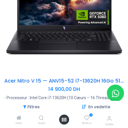
Acer Nitro V 15 — ANV15-52 i7-13620H 16Go 512 Go RTX 5060 15,6" (NH.QZAEF.00K)
14 900,00
DH
- Processeur : Intel Core i7-13620H (10 Cœurs – 16 Threads – 24
Mo)
Filtres
En vedette
- RAM : 16 Go DDR5
- Stockage : 512 Go
0
- Carte graphique : NVIDIA GeForce RTX 5060 8 Go
Home
Search
Wishlist
Compte