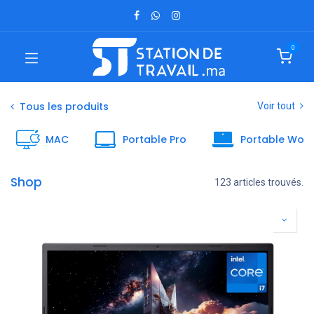
0
Tous les produits
Voir tout
MAC
Portable Pro
Portable Work
Shop
123 articles trouvés.