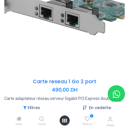
Carte reseau 1 Go 2 port
490,00
DH
Carte adaptateur réseau serveur Gigabit PCI Express double port -
1 Gbps PCIe NIC - Adaptateur serveur double port - Carte Ethernet
Filtres
En vedette
2 ports (ST1000SPEXD4) - Adaptateur réseau - PCIe profil bas -
Gigabit Ethernet x 2
0
Home
Search
Wishlist
Compte