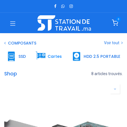
0
COMPOSANTS
Voir tout
SSD
Cartes
HDD 2.5 PORTABLE
Shop
8 articles trouvés.