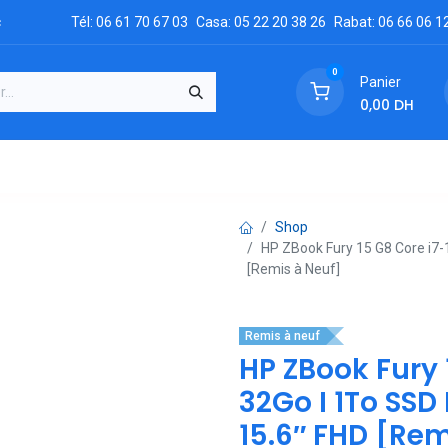
c
Tél: 06 61 70 67 03
Casa: 05 22 20 38 26
Rabat: 06 66 06 1
0
Panier
0,00
DH
GRATUIT
es
Réclamation
Demandez un devis
Conta
Shop
HP ZBook Fury 15 G8 Core i7-
[Remis à Neuf]
Remis à neuf
HP ZBook Fury 
32Go I 1To SSD
15.6″ FHD [Rem