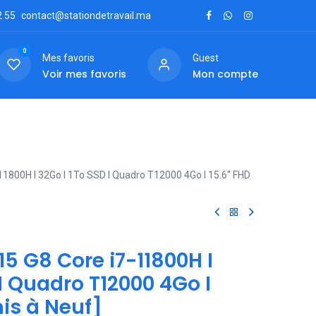
2
55
contact@stationdetravail.ma
0
Mes favoris
Guest
Voir mes favoris
Mon compte
ctez-nous
11800H I 32Go I 1To SSD I Quadro T12000 4Go I 15.6″ FHD
15 G8 Core i7-11800H I
 I Quadro T12000 4Go I
is à Neuf]