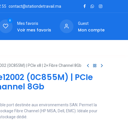
2
55
contact@stationdetravail.ma
0
Mes favoris
Guest
Voir mes favoris
Mon compte
ctez-nous
02 (0C855M) | PCIe x8 | 2× Fibre Channel 8Gb
e12002 (0C855M) | PCIe
Channel 8Gb
ble port destinée aux environnements SAN. Permet la
tockage Fibre Channel (HP MSA, Dell, EMC). Idéale pour
 stockage dédié.