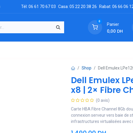
c
Tél: 06 61 70 67 03
Casa: 05 22 20 38 26
Rabat: 06 66 06 1
0
Panier
0,00
DH
GRATUIT
es
Réclamation
Demandez un devis
Conta
Shop
Dell Emulex LPe120
Dell Emulex LP
x8 | 2× Fibre 
(0 avis)
Carte HBA Fibre Channel 8Gb dou
connexion serveur vers baie de s
infrastructures virtualisées avec