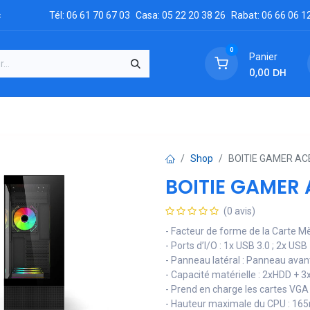
c
Tél: 06 61 70 67 03
Casa: 05 22 20 38 26
Rabat: 06 66 06 1
0
Panier
0,00
DH
GRATUIT
es
Réclamation
Demandez un devis
Conta
Shop
BOITIE GAMER AC
BOITIE GAMER
(0 avis)
- Facteur de forme de la Carte M
- Ports d’I/O : 1x USB 3.0 ; 2x USB 
- Panneau latéral : Panneau avan
- Capacité matérielle : 2xHDD +
- Prend en charge les cartes VG
- Hauteur maximale du CPU : 1