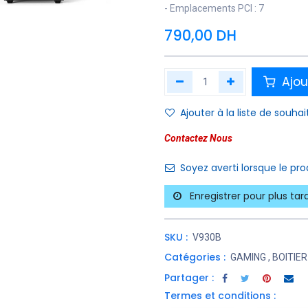
- Emplacements PCI : 7
790,00
DH
Ajou
Ajouter à la liste de souhai
Contactez Nous
Soyez averti lorsque le pr
Enregistrer pour plus tar
SKU :
V930B
Catégories :
GAMING
,
BOITIE
Partager :
Termes et conditions :