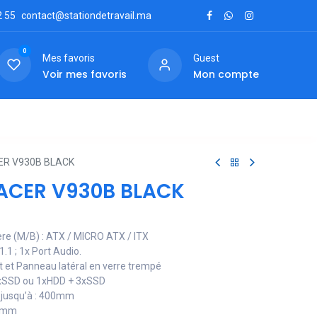
2
55
contact@stationdetravail.ma
0
Mes favoris
Guest
Voir mes favoris
Mon compte
ctez-nous
ER V930B BLACK
 ACER V930B BLACK
ère (M/B) : ATX / MICRO ATX / ITX
1.1 ; 1x Port Audio.
t et Panneau latéral en verre trempé
 3xSSD ou 1xHDD + 3xSSD
A jusqu’à : 400mm
65mm