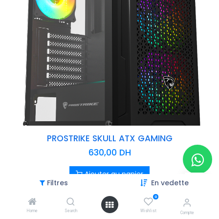
PROSTRIKE SKULL ATX GAMING
630,00
DH
Ajouter au panier
Filtres
En vedette
0
Home
Search
Wishlist
Compte