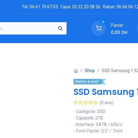
c
Tél: 06 61 70 67 03
Casa: 05 22 20 38 26
Rabat: 06 66 06 1
0
Panier
0,00
DH
GRATUIT
es
Réclamation
Demandez un devis
Conta
Shop
SSD Samsung 1.92
Remis à neuf
SSD Samsung 1
(0 avis)
- Catégorie: SSD
- Capacité: 2TB
- Interface: SATA / 6Gb/s
- Form Factor: 2.5″ / 7mm