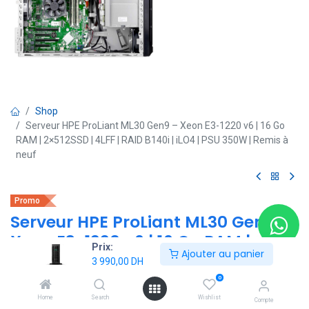
Shop
Serveur HPE ProLiant ML30 Gen9 – Xeon E3-1220 v6 | 16 Go
RAM | 2×512SSD | 4LFF | RAID B140i | iLO4 | PSU 350W | Remis à
neuf
Promo
Serveur HPE ProLiant ML30 Gen9 –
Xeon E3-1220 v6 | 16 Go RAM |
Prix:
Ajouter au panier
2×512SSD | 4LFF | RAID B140i | iLO4 |
3 990,00
DH
PSU 350W | Remis à neuf
0
Home
Search
Wishlist
Compte
(0 avis)