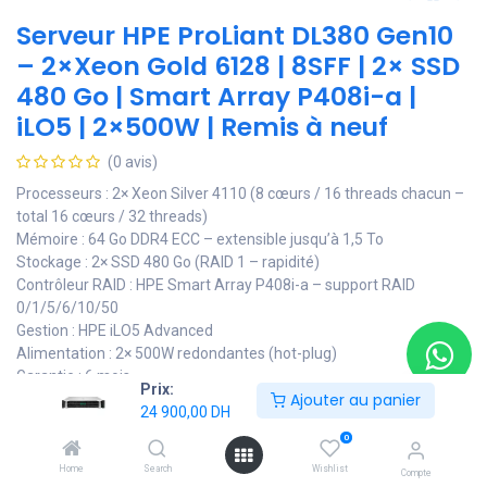
Serveur HPE ProLiant DL380 Gen10
– 2×Xeon Gold 6128 | 8SFF | 2× SSD
480 Go | Smart Array P408i-a |
iLO5 | 2×500W | Remis à neuf
(0 avis)
Processeurs : 2× Xeon Silver 4110 (8 cœurs / 16 threads chacun –
total 16 cœurs / 32 threads)
Mémoire : 64 Go DDR4 ECC – extensible jusqu’à 1,5 To
Stockage : 2× SSD 480 Go (RAID 1 – rapidité)
Contrôleur RAID : HPE Smart Array P408i-a – support RAID
0/1/5/6/10/50
Gestion : HPE iLO5 Advanced
Alimentation : 2× 500W redondantes (hot-plug)
Garantie : 6 mois
Prix:
Ajouter au panier
24 900,00
DH
Usage recommandé : ERP, virtualisation légère, hébergement web
0
et applications PME..
Home
Search
Wishlist
Compte