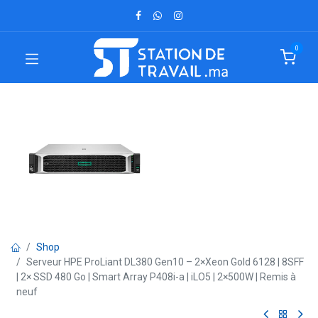
0
Shop
Serveur HPE ProLiant DL380 Gen10 – 2×Xeon Gold 6128 | 8SFF
| 2× SSD 480 Go | Smart Array P408i-a | iLO5 | 2×500W | Remis à
neuf