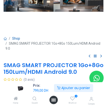
Shop
SMAG SMART PROJECTOR 1Go+8Go 150Lum/HDMI Android
9.0
SMAG SMART PROJECTOR 1Go+8Go
150Lum/HDMI Android 9.0
(0 avis)
Prix:
799,00
DH
Ajouter au panier
799,00
DH
0
Ajouter au panier
Home
Search
Wishlist
Compte