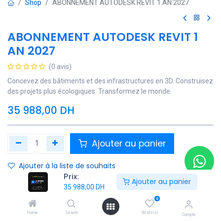
Shop
ABONNEMENT AUTODESK REVIT 1 AN 2027
ABONNEMENT AUTODESK REVIT 1
AN 2027
(0 avis)
Concevez des bâtiments et des infrastructures en 3D. Construisez
des projets plus écologiques. Transformez le monde.
35 988,00
DH
Ajouter au panier
Ajouter à la liste de souhaits
Prix:
Ajouter au panier
Contactez Nous
35 988,00
DH
0
Soyez averti lorsque le produit est de nouveau en stock
Home
Search
Wishlist
Compte