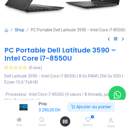
Shop
PC Portable Dell Latitude 3590 – Intel Core i7-8550U
PC Portable Dell Latitude 3590 –
Intel Core i7-8550U
(0 avis)
Dell Latitude 3590 – Intel Core i7-8550U | 8 Go RAM | 256 Go SSD |
Écran 15.6" Full HD
-Processeur : Intel Core i7-8550U (4 cœurs / 8 threads, jusqu’à 4.0
GHz, 8ᵉ génération)
Prix:
Ajouter au panier
-Mémoire : 8 Go RAM DDR4
3 290,00
DH
-Stockage : SSD NVMe 256 Go
0
-Écran : 15.6" Full HD (1920 × 1080), antireflet, grand confort visuel
-Graphiques : Intel UHD Graphics 620
Home
Search
Wishlist
Compte