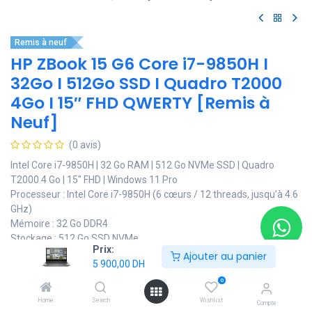
Remis à neuf
HP ZBook 15 G6 Core i7-9850H I
32Go I 512Go SSD I Quadro T2000
4Go I 15″ FHD QWERTY [Remis à
Neuf]
(0 avis)
Intel Core i7-9850H | 32 Go RAM | 512 Go NVMe SSD | Quadro
T2000 4 Go | 15″ FHD | Windows 11 Pro
Processeur : Intel Core i7-9850H (6 cœurs / 12 threads, jusqu’à 4.6
GHz)
Mémoire : 32 Go DDR4
Stockage : 512 Go SSD NVMe
Prix:
Écran : 15″ Full HD
Ajouter au panier
5 900,00
DH
Graphiques : NVIDIA Quadro T2000 4 Go
OS : Windows 11 Pro 64 bits
0
Usage recommandé : CAO/DAO, 3D, montage vidéo, logiciels
Home
Search
Wishlist
Compte
professionnels