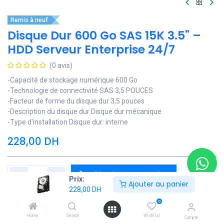
Remis à neuf
Disque Dur 600 Go SAS 15K 3.5" –
HDD Serveur Enterprise 24/7
(0 avis)
-Capacité de stockage numérique 600 Go
-Technologie de connectivité SAS 3,5 POUCES
-Facteur de forme du disque dur 3,5 pouces
-Description du disque dur Disque dur mécanique
-Type d'installation Disque dur: interne
228,00
DH
Ajouter au panier
Prix:
Ajouter au panier
228,00
DH
Ajouter à la liste de souhaits
0
Contactez Nous
Home
Search
Wishlist
Compte