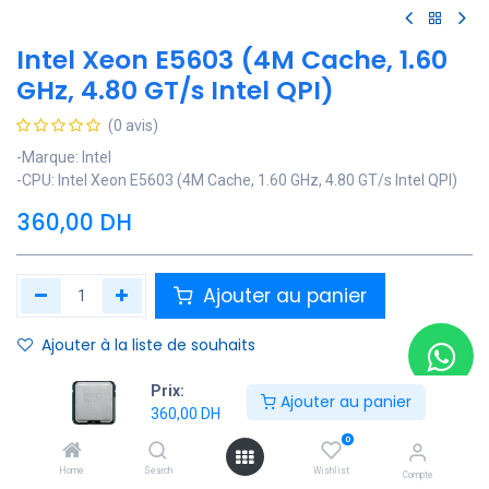
Intel Xeon E5603 (4M Cache, 1.60
GHz, 4.80 GT/s Intel QPI)
(0 avis)
-Marque: Intel
-CPU: Intel Xeon E5603 (4M Cache, 1.60 GHz, 4.80 GT/s Intel QPI)
360,00
DH
Ajouter au panier
Ajouter à la liste de souhaits
Contactez Nous
Prix:
Ajouter au panier
360,00
DH
Soyez averti lorsque le produit est de nouveau en stock
0
Home
Search
Wishlist
Enregistrer pour plus tard
Compte