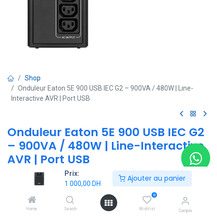
Shop
Onduleur Eaton 5E 900 USB IEC G2 – 900VA / 480W | Line-
Interactive AVR | Port USB
Onduleur Eaton 5E 900 USB IEC G2
– 900VA / 480W | Line-Interactive
AVR | Port USB
Prix:
(0 avis)
Ajouter au panier
1 000,00
DH
-Puissance : 900 VA / 480 W – idéal pour PC, NAS, routeur et
0
équipements réseau
-Technologie : Line-Interactive avec régulation automatique de
Home
Search
Wishlist
Compte