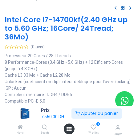
Intel Core i7-14700kf(2.40 GHz up
to 5.60 GHz; 16Core/ 24Tread;
36Mo)
(0 avis)
Processeur 20 Cores / 28 Threads
8 Performance-Cores (3.4 GHz - 5.6 GHz) + 12 Efficient-Cores
(jusqu'à 4.3 GHz)
Cache L3 33 Mo + Cache L2 28 Mo
Unlocked (coefficient multiplicateur débloqué pour l'overclocking)
IGP : Aucun
Contrôleur mémoire : DDR4 / DDR5
Compatible PCI-E 5.0
TDP : 125W
Prix:
Ajouter au panier
TDP max. (Turbo Power) : 253W
7 560,00
DH
7 560,00
DH
0
Home
Search
Wishlist
Compte