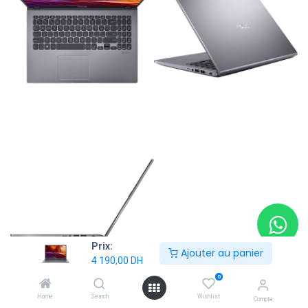
Prix:
Ajouter au panier
4 190,00
DH
0
Home
Search
Wishlist
Compte