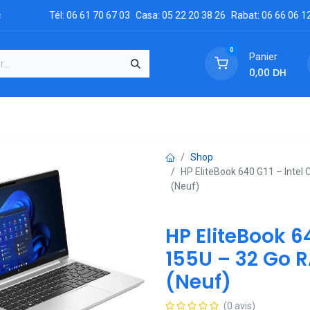
c
Tél: 06 61 70 67 03
Casa: 05 22 20 38 26
Rabat: 06 66 06 1
0
Panier
0,00
DH
GRATUIT
es
Réclamation
Demandez un devis
Conta
Shop
HP EliteBook 640 G11 – Intel
(Neuf)
HP EliteBook 64
155U – 32 Go R
(Neuf)
(0 avis)