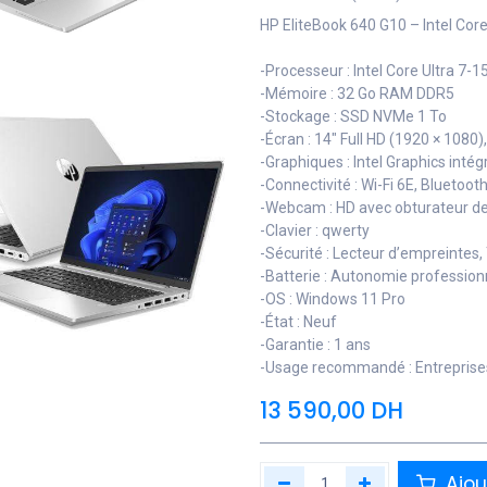
HP EliteBook 640 G10 – Intel Core
-Processeur : Intel Core Ultra 7-
-Mémoire : 32 Go RAM DDR5
-Stockage : SSD NVMe 1 To
-Écran : 14" Full HD (1920 × 1080)
-Graphiques : Intel Graphics intég
-Connectivité : Wi-Fi 6E, Bluetoo
-Webcam : HD avec obturateur de 
-Clavier : qwerty
-Sécurité : Lecteur d’empreintes,
-Batterie : Autonomie profession
-OS : Windows 11 Pro
-État : Neuf
-Garantie : 1 ans
-Usage recommandé : Entreprises,
13 590,00
DH
Ajou