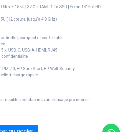
 Ultra 7-155U | 32 Go RAM | 1 To SSD | Écran 14" Full HD
155U (12 cœurs, jusqu’à 4.8 GHz)
, antireflet, compact et confortable
rée
th 5.x, USB-C, USB-A, HDMI, RJ45
confidentialité
 TPM 2.0, HP Sure Start, HP Wolf Security
nelle + charge rapide
 mobilité, multitâche avancé, usage pro intensif
ter au panier