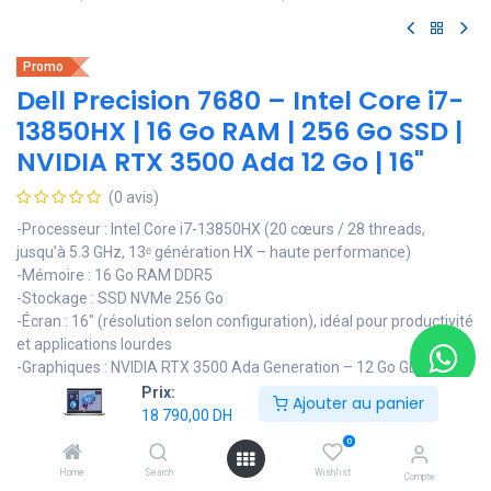
Promo
Dell Precision 7680 – Intel Core i7-
13850HX | 16 Go RAM | 256 Go SSD |
NVIDIA RTX 3500 Ada 12 Go | 16"
(0 avis)
-Processeur : Intel Core i7-13850HX (20 cœurs / 28 threads,
jusqu’à 5.3 GHz, 13ᵉ génération HX – haute performance)
-Mémoire : 16 Go RAM DDR5
-Stockage : SSD NVMe 256 Go
-Écran : 16" (résolution selon configuration), idéal pour productivité
et applications lourdes
-Graphiques : NVIDIA RTX 3500 Ada Generation – 12 Go GDDR6
-Connectivité : Wi-Fi 6E, Bluetooth 5.x, USB-C Thunderbolt 4, USB-
Prix:
Ajouter au panier
A, HDMI, RJ45, lecteur carte SD
18 790,00
DH
-Webcam : FHD/IR avec obturateur (selon configuration)
0
-Clavier : AZERTY rétroéclairé
Home
Search
Wishlist
Compte
-Sécurité : TPM 2.0, lecteur d’empreintes, caméra IR Windows