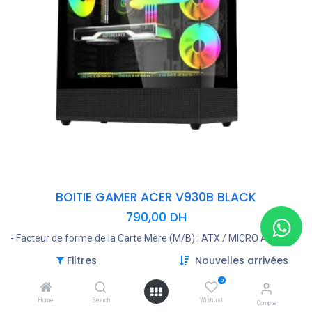
BOITIE GAMER ACER V930B BLACK
790,00
DH
- Facteur de forme de la Carte Mère (M/B) : ATX / MICRO ATX /
ITX
Filtres
Nouvelles arrivées
- Ports d’I/O : 1x USB 3.0 ; 2x USB 1.1 ; 1x Port Audio.
- Panneau latéral : Panneau avant et Panneau latéral en verre
0
trempé
Home
Search
Wishlist
Compte
- Capacité matérielle : 2xHDD + 3xSSD ou 1xHDD + 3xSSD