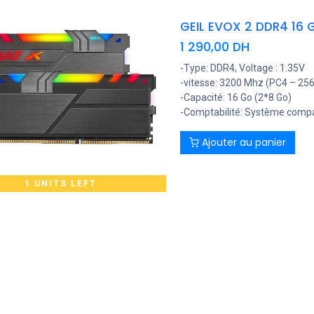
GEIL EVOX 2 DDR4 16
1 290,00
DH
-Type: DDR4, Voltage : 1.35V
-vitesse: 3200 Mhz (PC4 – 25
-Capacité: 16 Go (2*8 Go)
-Comptabilité: Système compat
Ajouter au panier
1 UNITS LEFT