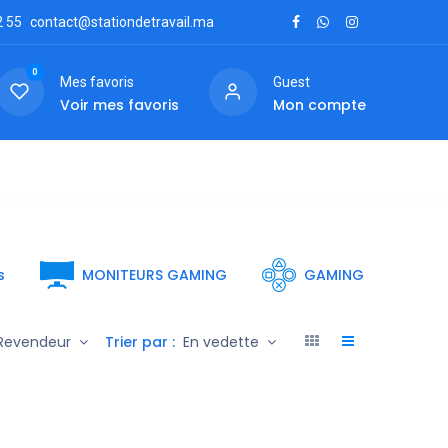
2
55
contact@stationdetravail.ma
0
Mes favoris
Guest
Voir mes favoris
Mon compte
ctez-nous
s
MONITEURS GAMING
GAMING
Trier par :
Revendeur
En vedette