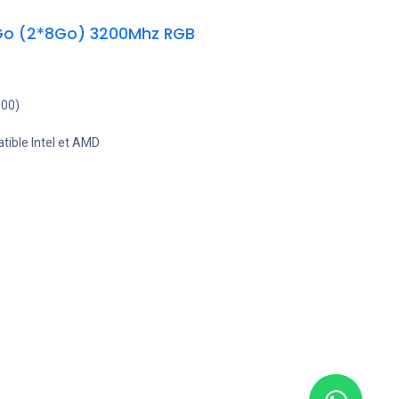
 Go (2*8Go) 3200Mhz RGB
600)
ible Intel et AMD