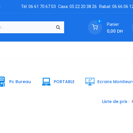
c
Tél: 06 61 70 67 03
Casa: 05 22 20 38 26
Rabat: 06 66 06 1
0
Panier
0,00
DH
GRATUIT
es
Réclamation
Demandez un devis
Conta
Pc Bureau
PORTABLE
Ecrans Moniteur
Liste de prix :