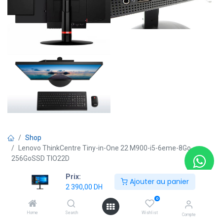
Shop
Lenovo ThinkCentre Tiny-in-One 22 M900-i5-6eme-8Go-
256GoSSD TIO22D
Prix:
Ajouter au panier
2 390,00
DH
Remis à neuf
0
Lenovo ThinkCentre Tiny-in-One
Home
Search
Wishlist
22 M900-i5-6eme-8Go-256GoSSD
Compte