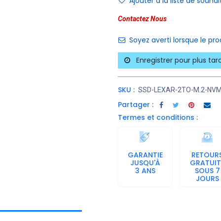
Ajouter à la liste de souhai
Contactez Nous
Soyez averti lorsque le pr
Enregistrer pour plus tar
SKU :
SSD-LEXAR-2TO-M.2-NVM
Partager :
Termes et conditions :
GARANTIE
RETOUR
JUSQU'À
GRATUIT
3 ANS
SOUS 7
JOURS