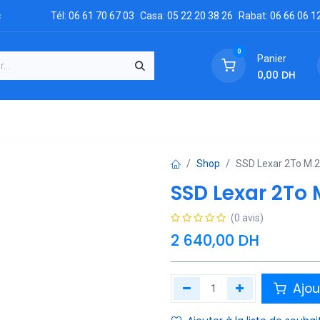
c
Tél: 06 61 70 67 03
Casa: 05 22 20 38 26
Rabat: 06 66 06 1
0
Panier
0,00
DH
GRATUIT
es
Réclamation
Demandez un devis
Conta
Shop
SSD Lexar 2To M.
SSD Lexar 2To
(0 avis)
2 640,00
DH
Ajou