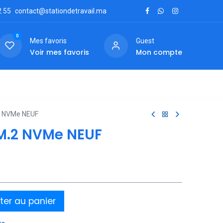
2
55
contact@stationdetravail.ma
0
Mes favoris
Guest
Voir mes favoris
Mon compte
ctez-nous
2 NVMe NEUF
 M.2 NVMe NEUF
ter au panier