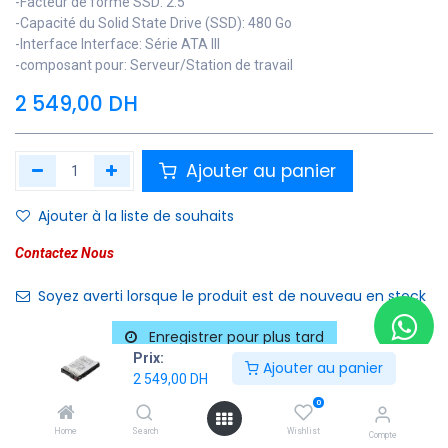
-Facteur de forme SSD: 2.5"
-Capacité du Solid State Drive (SSD): 480 Go
-Interface Interface: Série ATA III
-composant pour: Serveur/Station de travail
2 549,00
DH
Ajouter au panier
Ajouter à la liste de souhaits
Contactez Nous
Soyez averti lorsque le produit est de nouveau en stock
Enregistrer pour plus tard
Prix:
Ajouter au panier
2 549,00
DH
SKU :
SSD-HP-480GO-2.5-SATA-NEUF
0
Catégories :
SSD
Home
Search
Wishlist
Compte