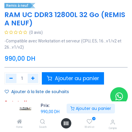
Remis à neuf
RAM UC DDR3 12800L 32 Go (REMIS
A NEUF)
(0 avis)
-Compatible avec Workstation et serveur (CPU; E5; 16...v1/v2 et
26...v1/v2)
990,00
DH
Ajouter au panier
Ajouter à la liste de souhaits
Contactez Nous
Prix:
Ajouter au panier
990,00
DH
Soyez averti lorsque le produit est de nouveau en stock
0
Enregistrer pour plus tard
Home
Search
Wishlist
Compte