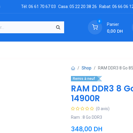
c
Tél: 06 61 70 67 03
Casa: 05 22 20 38 26
Rabat: 06 66 06 1
0
Panier
0,00
DH
GRATUIT
es
Réclamation
Demandez un devis
Conta
Shop
RAM DDR3 8 Go 8
Remis à neuf
RAM DDR3 8 G
14900R
(0 avis)
Ram : 8 Go DDR3
348,00
DH