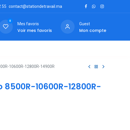
2
55
contact@stationdetravail.ma
0
Mes favoris
Guest
Voir mes favoris
Mon compte
ctez-nous
500R-10600R-12800R-14900R
o 8500R-10600R-12800R-