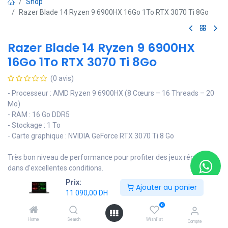
Shop
Razer Blade 14 Ryzen 9 6900HX 16Go 1To RTX 3070 Ti 8Go
Razer Blade 14 Ryzen 9 6900HX
16Go 1To RTX 3070 Ti 8Go
(0 avis)
- Processeur : AMD Ryzen 9 6900HX (8 Cœurs – 16 Threads – 20
Mo)
- RAM : 16 Go DDR5
- Stockage : 1 To
- Carte graphique : NVIDIA GeForce RTX 3070 Ti 8 Go
Très bon niveau de performance pour profiter des jeux récents
dans d'excellentes conditions.
Prix:
11 090,00
DH
Ajouter au panier
11 090,00
DH
0
Ajouter au panier
Home
Search
Wishlist
Compte