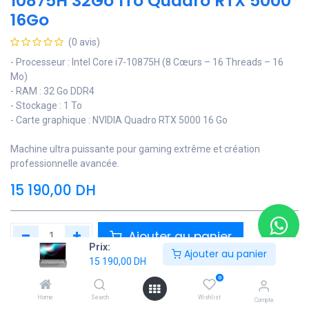
10875H 32Go 1To Quadro RTX 5000
16Go
(0 avis)
- Processeur : Intel Core i7-10875H (8 Cœurs – 16 Threads – 16
Mo)
- RAM : 32 Go DDR4
- Stockage : 1 To
- Carte graphique : NVIDIA Quadro RTX 5000 16 Go
Machine ultra puissante pour gaming extrême et création
professionnelle avancée.
15 190,00
DH
Ajouter au panier
Prix:
Ajouter au panier
15 190,00
DH
Ajouter à la liste de souhaits
0
Contactez Nous
Home
Search
Wishlist
Compte