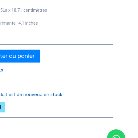
6,5La x 18,7H centimètres
imante : 4.1 inches
ter au panier
ts
oduit est de nouveau en stock
d