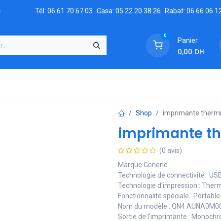
c
Tél: 06 61 70 67 03
Casa: 05 22 20 38 26
Rabat: 06 66 06 1
0
Panier
0,00
DH
GRATUIT
es
Réclamation
Demandez un devis
Conta
Shop
imprimante therm
imprimante th
(0 avis)
Marque Generic
Technologie de connectivité : US
Technologie d’impression : Ther
Fonctionnalité spéciale : Portable
Nom du modèle : QN4 AUNA0M0
Sortie de l’imprimante : Monoch