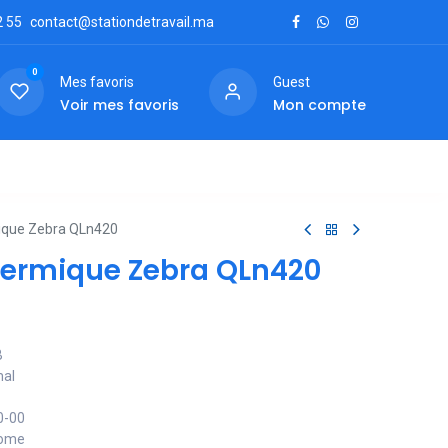
2
55
contact@stationdetravail.ma
0
Mes favoris
Guest
Voir mes favoris
Mon compte
ctez-nous
ique Zebra QLn420
ermique Zebra QLn420
B
mal
0-00
rome