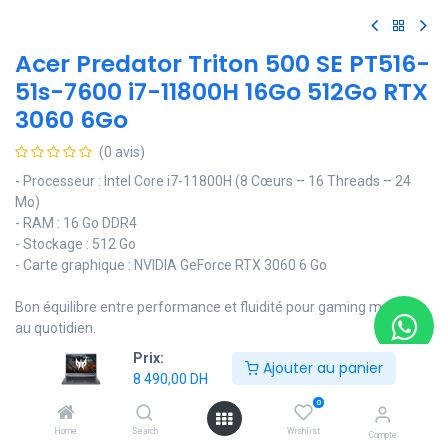
Acer Predator Triton 500 SE PT516-
51s-7600 i7-11800H 16Go 512Go RTX
3060 6Go
(0 avis)
- Processeur : Intel Core i7-11800H (8 Cœurs – 16 Threads – 24
Mo)
- RAM : 16 Go DDR4
- Stockage : 512 Go
- Carte graphique : NVIDIA GeForce RTX 3060 6 Go
Bon équilibre entre performance et fluidité pour gaming moderne
au quotidien.
Prix:
8 490,00
DH
Ajouter au panier
8 490,00
DH
0
Ajouter au panier
Home
Search
Wishlist
Compte