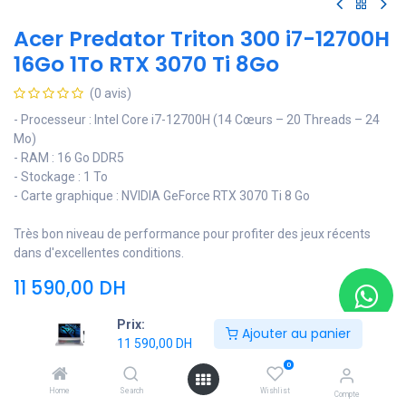
Acer Predator Triton 300 i7-12700H
16Go 1To RTX 3070 Ti 8Go
(0 avis)
- Processeur : Intel Core i7-12700H (14 Cœurs – 20 Threads – 24
Mo)
- RAM : 16 Go DDR5
- Stockage : 1 To
- Carte graphique : NVIDIA GeForce RTX 3070 Ti 8 Go
Très bon niveau de performance pour profiter des jeux récents
dans d'excellentes conditions.
11 590,00
DH
Prix:
Ajouter au panier
11 590,00
DH
Ajouter au panier
0
Ajouter à la liste de souhaits
Home
Search
Wishlist
Compte