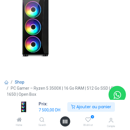
Shop
PC Gamer – Ryzen 5 3500X | 16 Go RAM | 512 Go SSD | GTX
1650 | Open Box
Prix:
Ajouter au panier
7 500,00
DH
PC Gamer – Ryzen 5 3500X | 16 Go
0
RAM | 512 Go SSD | GTX 1650 | Open
Home
Search
Wishlist
Compte