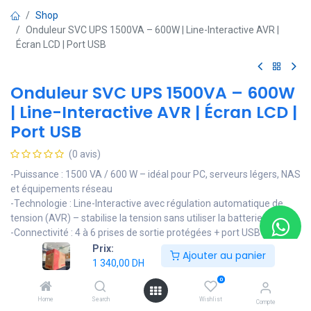
Shop
Onduleur SVC UPS 1500VA – 600W | Line-Interactive AVR |
Écran LCD | Port USB
Onduleur SVC UPS 1500VA – 600W
| Line-Interactive AVR | Écran LCD |
Port USB
(0 avis)
-Puissance : 1500 VA / 600 W – idéal pour PC, serveurs légers, NAS
et équipements réseau
-Technologie : Line-Interactive avec régulation automatique de
tension (AVR) – stabilise la tension sans utiliser la batterie
-Connectivité : 4 à 6 prises de sortie protégées + port USB pour
supervision via logiciel de gestion
Prix:
Ajouter au panier
-Affichage : écran LCD indiquant la tension, le niveau de charge et
1 340,00
DH
l’état de la batterie en temps réel
0
-Autonomie : environ 10 à 15 minutes selon la charge connectée
Home
Search
Wishlist
Compte
-Batterie : plomb-acide scellée, rechargeable automatiquement,