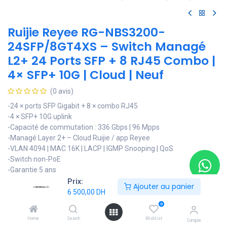
Ruijie Reyee RG-NBS3200-
24SFP/8GT4XS – Switch Managé
L2+ 24 Ports SFP + 8 RJ45 Combo |
4× SFP+ 10G | Cloud | Neuf
(0 avis)
-24 × ports SFP Gigabit + 8 × combo RJ45
-4 × SFP+ 10G uplink
-Capacité de commutation : 336 Gbps | 96 Mpps
-Managé Layer 2+ – Cloud Ruijie / app Reyee
-VLAN 4094 | MAC 16K | LACP | IGMP Snooping | QoS
-Switch non-PoE
-Garantie 5 ans
Prix:
Ajouter au panier
6 500,00
DH
6 500,00
DH
0
Home
Search
Wishlist
Ajouter au panier
Compte