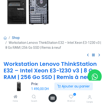
Shop
Workstation Lenovo ThinkStation E32 – Intel Xeon E3-1230 v3 |
8 Go RAM | 256 Go SSD | Remis à neuf
Workstation Lenovo ThinkStation
E32 – Intel Xeon E3-1230 v3 | 8 Go
RAM | 256 Go SSD | Remis à neuf
Prix:
(0 avis)
Ajouter au panier
1 490,00
DH
Processeur : Intel Xeon E3-1230 v3 – 4 cœurs / 8 threads – 3,3
0
GHz (Turbo 3,7 GHz) – 8 Mo Cache
Mémoire : 8 Go DDR3 ECC (extensible jusqu’à 32 Go)
Home
Search
Wishlist
Compte