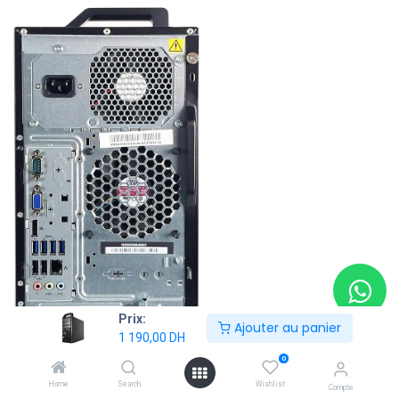
Prix:
Ajouter au panier
1 190,00
DH
0
Home
Search
Wishlist
Compte