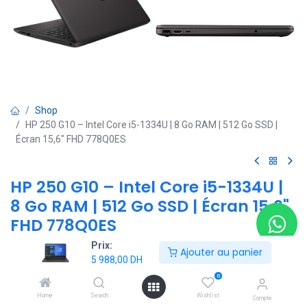
Shop
HP 250 G10 – Intel Core i5-1334U | 8 Go RAM | 512 Go SSD |
Écran 15,6" FHD 778Q0ES
HP 250 G10 – Intel Core i5-1334U |
8 Go RAM | 512 Go SSD | Écran 15,6"
FHD 778Q0ES
Prix:
(0 avis)
Ajouter au panier
5 988,00
DH
-Processeur : Intel® Core™ i5-1334U (jusqu’à 4,6 GHz, 12 Mo de
0
cache, 10 cœurs)
-Mémoire : 8 Go DDR4
Home
Search
Wishlist
Compte