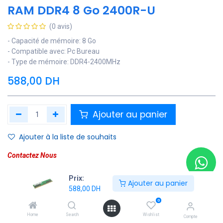
RAM DDR4 8 Go 2400R-U
(0 avis)
- Capacité de mémoire: 8 Go
- Compatible avec: Pc Bureau
- Type de mémoire: DDR4-2400MHz
588,00
DH
Ajouter au panier
Ajouter à la liste de souhaits
Contactez Nous
Soyez averti lorsque le produit est de nouveau en stock
Prix:
Ajouter au panier
588,00
DH
Enregistrer pour plus tard
0
Home
Search
Wishlist
Compte