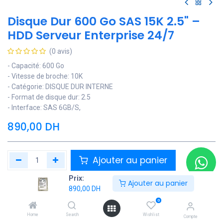
Disque Dur 600 Go SAS 15K 2.5" –
HDD Serveur Enterprise 24/7
(0 avis)
- Capacité: 600 Go
- Vitesse de broche: 10K
- Catégorie: DISQUE DUR INTERNE
- Format de disque dur: 2.5
- Interface: SAS 6GB/S,
890,00
DH
Ajouter au panier
Prix:
Ajouter à la liste de souhaits
Ajouter au panier
890,00
DH
Contactez Nous
0
Home
Search
Wishlist
Compte
Soyez averti lorsque le produit est de nouveau en stock