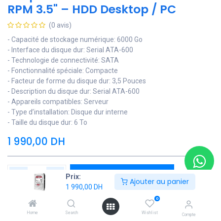
RPM 3.5" – HDD Desktop / PC
(0 avis)
- Capacité de stockage numérique: 6000 Go
- Interface du disque dur: Serial ATA-600
- Technologie de connectivité: SATA
- Fonctionnalité spéciale: Compacte
- Facteur de forme du disque dur: 3,5 Pouces
- Description du disque dur: Serial ATA-600
- Appareils compatibles: Serveur
- Type d’installation: Disque dur interne
- Taille du disque dur: 6 To
1 990,00
DH
Ajouter au panier
Prix:
Ajouter au panier
1 990,00
DH
Ajouter à la liste de souhaits
0
Home
Search
Wishlist
Contactez Nous
Compte