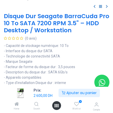
Disque Dur Seagate BarraCuda Pro
10 To SATA 7200 RPM 3.5" – HDD
Desktop / Workstation
(0 avis)
- Capacité de stockage numérique: 10 To
- Interface du disque dur SATA
- Technologie de connectivité SATA
- Marque Seagate
- Facteur de forme du disque dur : 3,5 pouces
- Description du disque dur : SATA 6Gb/s
- Appareils compatibles
- Type d'installation Disque dur : interne
Prix:
2 600,00
DH
Ajouter au panier
2 600,00
DH
0
Ajouter au panier
Home
Search
Wishlist
Compte