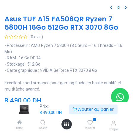
Asus TUF A15 FA506QR Ryzen 7
5800H 16Go 512Go RTX 3070 8Go
(0 avis)
- Processeur : AMD Ryzen 7 5800H (8 Cœurs – 16 Threads – 16
Mo)
- RAM : 16 Go DDR4
- Stockage : 512 Go
- Carte graphique : NVIDIA GeForce RTX 3070 8 Go
Excellente performance pour gaming fluide en haute qualité et
multitâche avancé.
8 490,00
DH
Prix:
Ajouter au panier
8 490,00
DH
Ajouter au panier
0
Home
Search
Wishlist
Compte