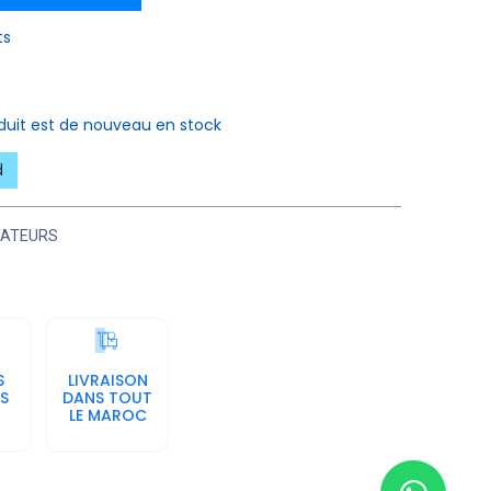
ts
oduit est de nouveau en stock
d
TATEURS
S
LIVRAISON
S
DANS TOUT
LE MAROC