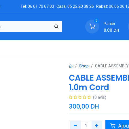
c
Tél: 06 61 70 67 03
Casa: 05 22 20 38 26
Rabat: 06 66 06 1
0
Panier
0,00
DH
GRATUIT
es
Réclamation
Demandez un devis
Conta
Shop
CABLE ASSEMBLY 
CABLE ASSEMB
1.0m Cord
(0 avis)
300,00
DH
Ajou