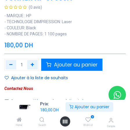
(0 avis)
- MARQUE : HP
- TECHNOLOGIE DIMPRESSION: Laser
- COULEUR: Black
- NOMBRE DE PAGES: 1 100 pages
180,00
DH
Ajouter au panier
Ajouter à la liste de souhaits
Contactez Nous
Soyez averti lorsque le produit est de nouveau en stock
Prix:
Ajouter au panier
180,00
DH
Enregistrer pour plus tard
0
Home
Search
Wishlist
Compte