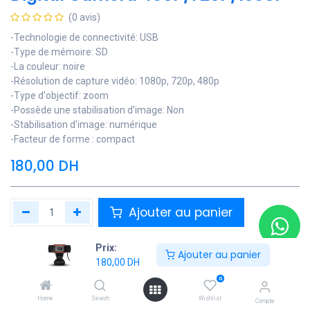
(0 avis)
-Technologie de connectivité: USB
-Type de mémoire: SD
-La couleur: noire
-Résolution de capture vidéo: 1080p, 720p, 480p
-Type d'objectif: zoom
-Possède une stabilisation d'image: Non
-Stabilisation d'image: numérique
-Facteur de forme : compact
180,00
DH
Ajouter au panier
Ajouter à la liste de souhaits
Prix:
Ajouter au panier
180,00
DH
Contactez Nous
0
Soyez averti lorsque le produit est de nouveau en stock
Home
Search
Wishlist
Compte