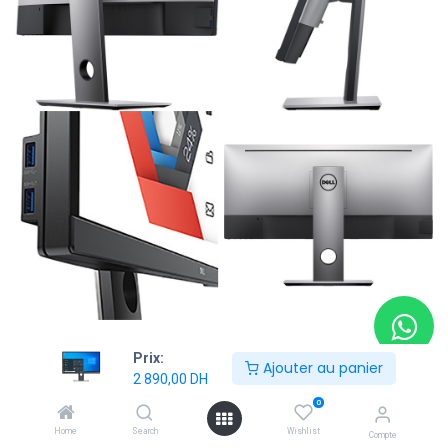
Prix:
Ajouter au panier
Shop
2 890,00
DH
Écran Dell UltraSharp U2917W – 29" UltraWide FHD | 60 Hz | 5
0
ms | IPS
Home
Search
Wishlist
Compte