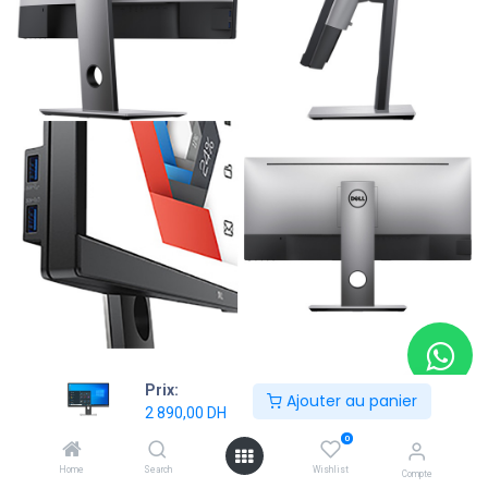
Prix:
Ajouter au panier
Shop
2 890,00
DH
Écran Dell UltraSharp U2917W – 29" UltraWide FHD | 60 Hz | 5
0
ms | IPS
Home
Search
Wishlist
Compte